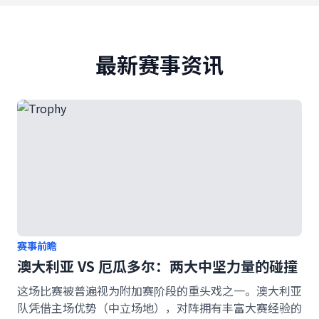
最新赛事资讯
赛事前瞻
澳大利亚 VS 厄瓜多尔：两大中坚力量的碰撞
这场比赛被普遍视为附加赛阶段的重头戏之一。澳大利亚
队凭借主场优势（中立场地），对阵拥有丰富大赛经验的