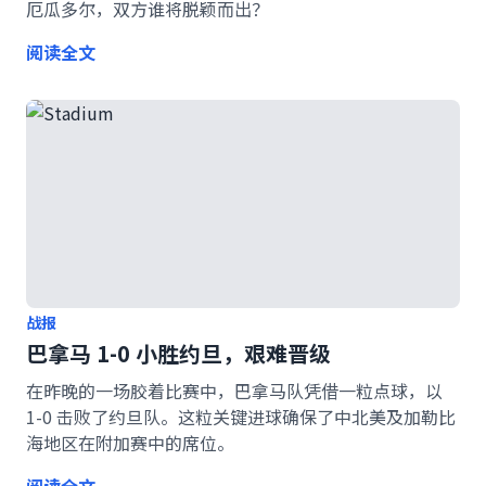
厄瓜多尔，双方谁将脱颖而出？
阅读全文
战报
巴拿马 1-0 小胜约旦，艰难晋级
在昨晚的一场胶着比赛中，巴拿马队凭借一粒点球，以
1-0 击败了约旦队。这粒关键进球确保了中北美及加勒比
海地区在附加赛中的席位。