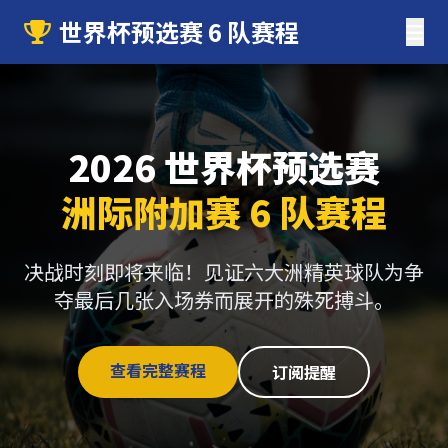
世界杯预选赛 6 队赛程
2026 世界杯预选赛
洲际附加赛 6 队赛程
决战时刻即将来临！见证六大洲精英球队为争
夺最后几张入场券而展开的殊死搏斗。
查看完整赛程
订阅提醒