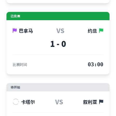
已完赛
VS
巴拿马
约旦
1 - 0
03:00
比赛时间
待开始
VS
卡塔尔
叙利亚
Q