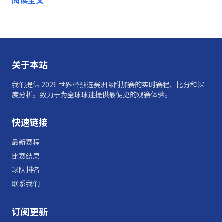
阅读全文
关于本站
我们提供 2026 世界杯预选赛洲际附加赛的实时赛程、比分和深
度分析。致力于为全球球迷提供最便捷的观赛体验。
快速链接
最新赛程
比赛结果
球队排名
联系我们
订阅更新