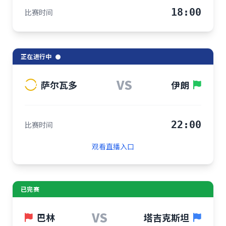
18:00
比赛时间
正在进行中
VS
萨尔瓦多
伊朗
SA
22:00
比赛时间
观看直播入口
已完赛
VS
巴林
塔吉克斯坦