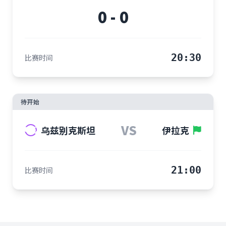
0 - 0
20:30
比赛时间
待开始
VS
乌兹别克斯坦
伊拉克
UZ
21:00
比赛时间