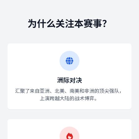
为什么关注本赛事？
洲际对决
汇聚了来自亚洲、北美、南美和非洲的顶尖强队，
上演跨越大陆的战术博弈。