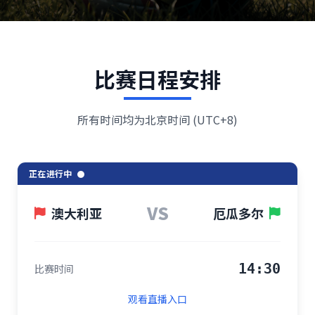
比赛日程安排
所有时间均为北京时间 (UTC+8)
正在进行中
VS
澳大利亚
厄瓜多尔
14:30
比赛时间
观看直播入口