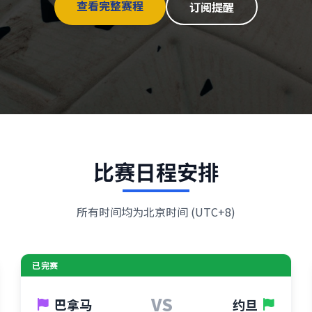
查看完整赛程
订阅提醒
比赛日程安排
所有时间均为北京时间 (UTC+8)
已完赛
VS
巴拿马
约旦