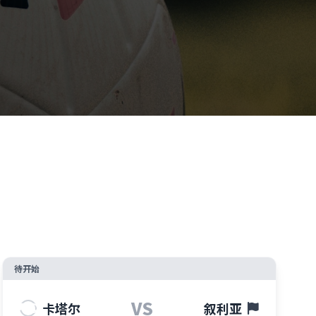
待开始
VS
卡塔尔
叙利亚
Q