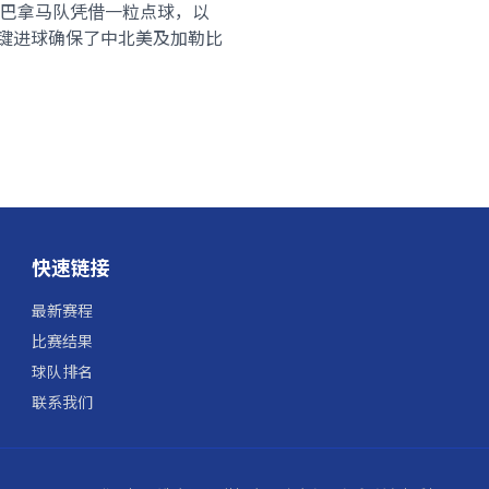
巴拿马队凭借一粒点球，以
关键进球确保了中北美及加勒比
快速链接
最新赛程
比赛结果
球队排名
联系我们