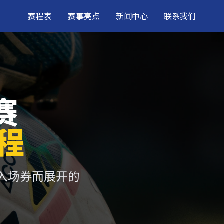
赛程表
赛事亮点
新闻中心
联系我们
赛
程
入场券而展开的