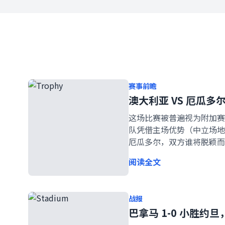
赛事前瞻
澳大利亚 VS 厄瓜
这场比赛被普遍视为附加赛
队凭借主场优势（中立场地
厄瓜多尔，双方谁将脱颖而
阅读全文
战报
巴拿马 1-0 小胜约