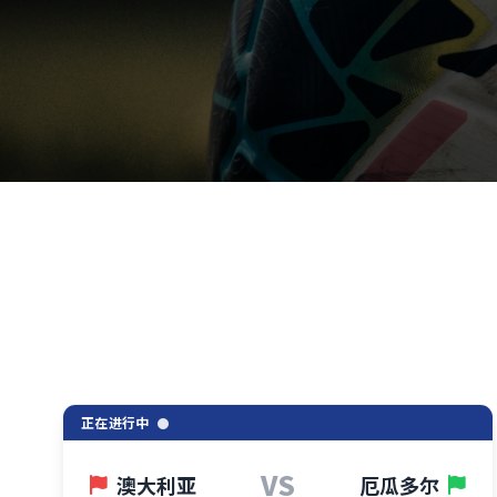
正在进行中
VS
澳大利亚
厄瓜多尔