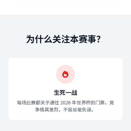
为什么关注本赛事？
生死一战
每场比赛都关乎通往 2026 年世界杯的门票，竞
争极其激烈，不容丝毫失误。