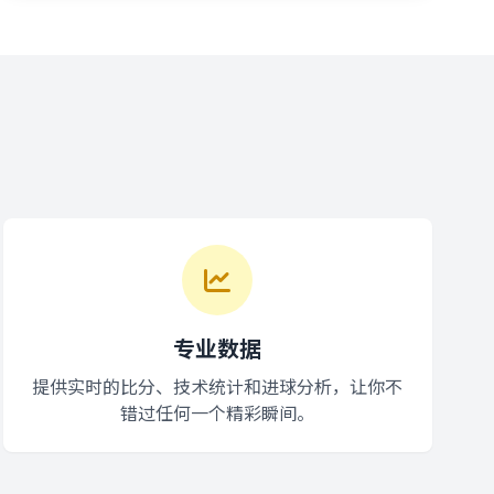
专业数据
提供实时的比分、技术统计和进球分析，让你不
错过任何一个精彩瞬间。