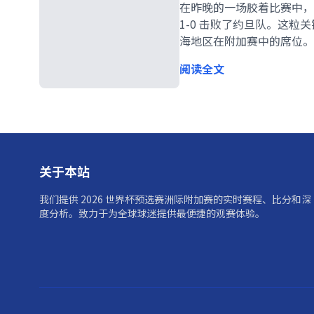
在昨晚的一场胶着比赛中，
1-0 击败了约旦队。这粒
海地区在附加赛中的席位。
阅读全文
关于本站
我们提供 2026 世界杯预选赛洲际附加赛的实时赛程、比分和深
度分析。致力于为全球球迷提供最便捷的观赛体验。