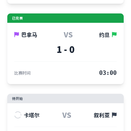
已完赛
VS
巴拿马
约旦
1 - 0
03:00
比赛时间
待开始
VS
卡塔尔
叙利亚
Q