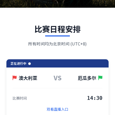
比赛日程安排
所有时间均为北京时间 (UTC+8)
正在进行中
VS
澳大利亚
厄瓜多尔
14:30
比赛时间
观看直播入口