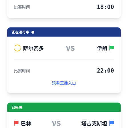
18:00
比赛时间
正在进行中
VS
萨尔瓦多
伊朗
SA
22:00
比赛时间
观看直播入口
已完赛
VS
巴林
塔吉克斯坦