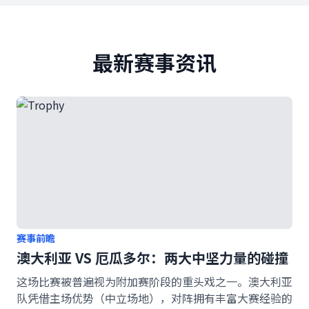
最新赛事资讯
赛事前瞻
澳大利亚 VS 厄瓜多尔：两大中坚力量的碰撞
这场比赛被普遍视为附加赛阶段的重头戏之一。澳大利亚
队凭借主场优势（中立场地），对阵拥有丰富大赛经验的