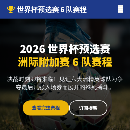
世界杯预选赛 6 队赛程
2026 世界杯预选赛
洲际附加赛 6 队赛程
决战时刻即将来临！见证六大洲精英球队为争
夺最后几张入场券而展开的殊死搏斗。
查看完整赛程
订阅提醒