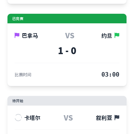
已完赛
VS
巴拿马
约旦
1 - 0
03:00
比赛时间
待开始
VS
卡塔尔
叙利亚
Q