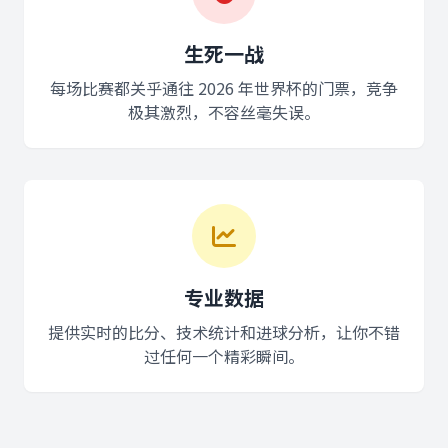
生死一战
每场比赛都关乎通往 2026 年世界杯的门票，竞争
极其激烈，不容丝毫失误。
专业数据
提供实时的比分、技术统计和进球分析，让你不错
过任何一个精彩瞬间。