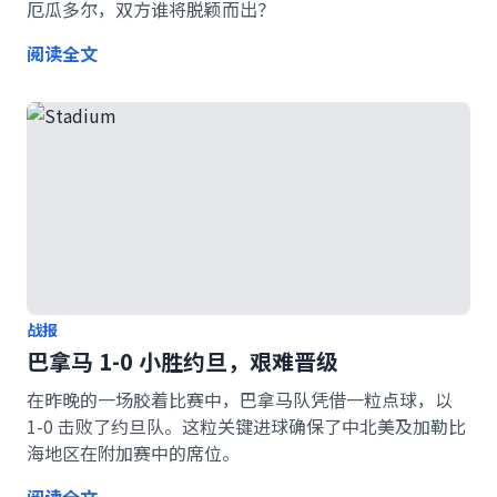
厄瓜多尔，双方谁将脱颖而出？
阅读全文
战报
巴拿马 1-0 小胜约旦，艰难晋级
在昨晚的一场胶着比赛中，巴拿马队凭借一粒点球，以
1-0 击败了约旦队。这粒关键进球确保了中北美及加勒比
海地区在附加赛中的席位。