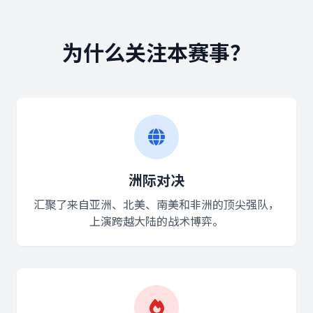
为什么关注本赛事？
洲际对决
汇聚了来自亚洲、北美、南美和非洲的顶尖强队，
上演跨越大陆的战术博弈。