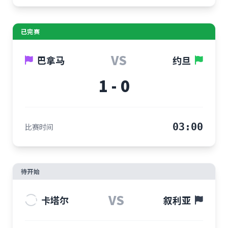
已完赛
VS
巴拿马
约旦
1 - 0
03:00
比赛时间
待开始
VS
卡塔尔
叙利亚
Q