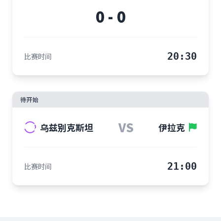
0 - 0
20:30
比赛时间
待开始
VS
乌兹别克斯坦
伊拉克
UZ
21:00
比赛时间