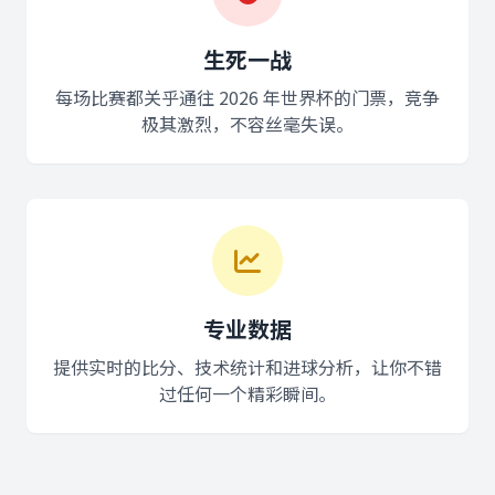
生死一战
每场比赛都关乎通往 2026 年世界杯的门票，竞争
极其激烈，不容丝毫失误。
专业数据
提供实时的比分、技术统计和进球分析，让你不错
过任何一个精彩瞬间。