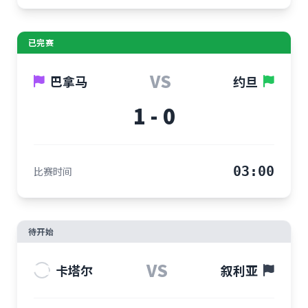
已完赛
VS
巴拿马
约旦
1 - 0
03:00
比赛时间
待开始
VS
卡塔尔
叙利亚
Q