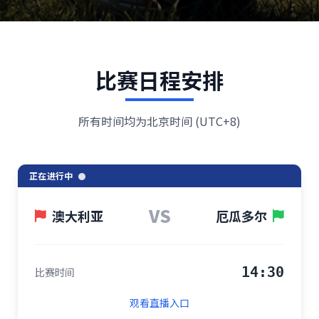
比赛日程安排
所有时间均为北京时间 (UTC+8)
正在进行中
VS
澳大利亚
厄瓜多尔
14:30
比赛时间
观看直播入口