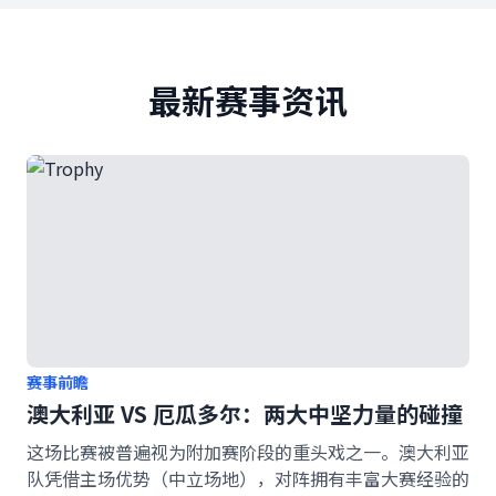
最新赛事资讯
赛事前瞻
澳大利亚 VS 厄瓜多尔：两大中坚力量的碰撞
这场比赛被普遍视为附加赛阶段的重头戏之一。澳大利亚
队凭借主场优势（中立场地），对阵拥有丰富大赛经验的