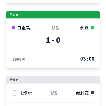
已完赛
VS
巴拿马
约旦
1 - 0
03:00
比赛时间
待开始
VS
卡塔尔
叙利亚
Q