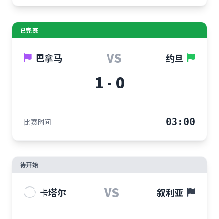
已完赛
VS
巴拿马
约旦
1 - 0
03:00
比赛时间
待开始
VS
卡塔尔
叙利亚
Q