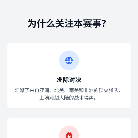
为什么关注本赛事？
洲际对决
汇聚了来自亚洲、北美、南美和非洲的顶尖强队，
上演跨越大陆的战术博弈。